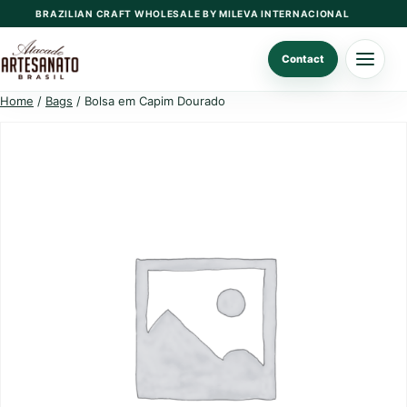
Skip
BRAZILIAN CRAFT WHOLESALE BY MILEVA INTERNACIONAL
to
content
Contact
Home
/
Bags
/ Bolsa em Capim Dourado