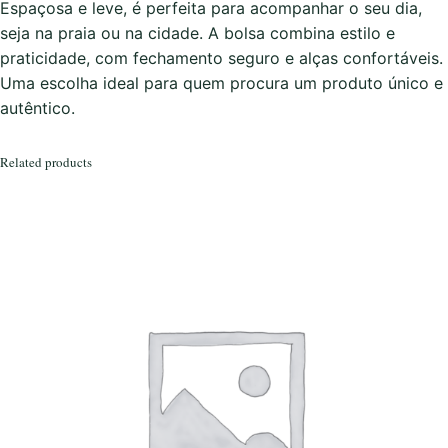
u
Espaçosa e leve, é perfeita para acompanhar o seu dia,
r
seja na praia ou na cidade. A bolsa combina estilo e
a
praticidade, com fechamento seguro e alças confortáveis.
d
Uma escolha ideal para quem procura um produto único e
o
autêntico.
q
u
Related products
a
n
t
i
t
y