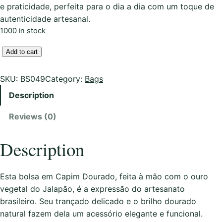
e praticidade, perfeita para o dia a dia com um toque de
autenticidade artesanal.
1000 in stock
B
Add to cart
o
l
SKU:
BS049
Category:
Bags
s
Description
a
e
Reviews (0)
m
C
Description
a
p
i
Esta bolsa em Capim Dourado, feita à mão com o ouro
m
vegetal do Jalapão, é a expressão do artesanato
D
brasileiro. Seu trançado delicado e o brilho dourado
o
natural fazem dela um acessório elegante e funcional.