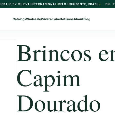
LESALE BY MILEVA INTERNACIONAL
BELO HORIZONTE, BRAZIL
EN · P
Catalog
Wholesale
Private Label
Artisans
About
Blog
Brincos 
Capim
Dourado