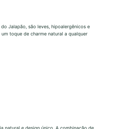
do Jalapão, são leves, hipoalergênicos e
m um toque de charme natural a qualquer
ia natural e design único. A combinação de