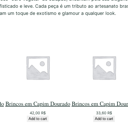
a
isticado e leve. Cada peça é um tributo ao artesanato bra
p
ntam um toque de exotismo e glamour a qualquer look.
i
m
D
o
u
r
a
d
o
q
u
a
do
Brincos em Capim Dourado
Brincos em Capim Dou
n
t
42,00
R$
33,60
R$
i
Add to cart
Add to cart
t