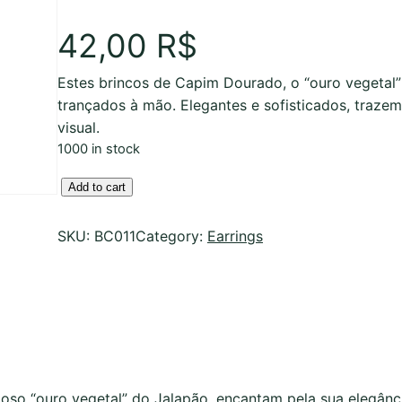
42,00
R$
Estes brincos de Capim Dourado, o “ouro vegetal” 
trançados à mão. Elegantes e sofisticados, traze
visual.
1000 in stock
B
Add to cart
r
i
SKU:
BC011
Category:
Earrings
n
c
o
s
e
m
C
ioso “ouro vegetal” do Jalapão, encantam pela sua elegânc