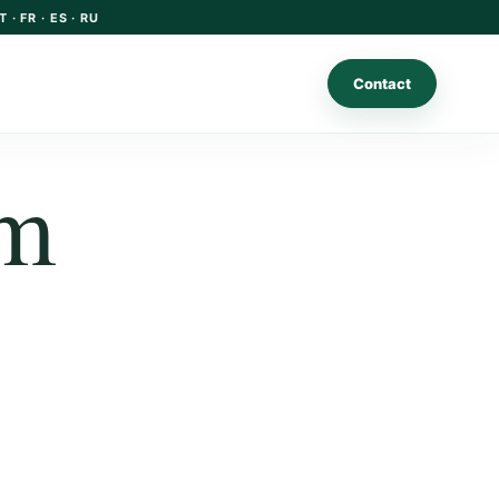
T · FR · ES · RU
Contact
em