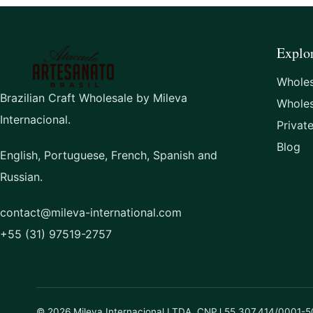
Explo
Wholes
Brazilian Craft Wholesale by Mileva
Whole
Internacional.
Privat
Blog
English, Portuguese, French, Spanish and
Russian.
contact@mileva-international.com
+55 (31) 97519-2757
© 2026 Mileva Internacional LTDA. CNPJ 55.307.414/0001-5