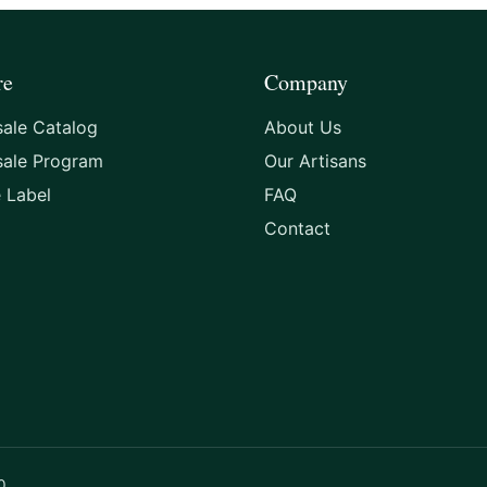
y
re
Company
ale Catalog
About Us
sale Program
Our Artisans
e Label
FAQ
Contact
0.