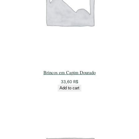
Brincos em Capim Dourado
33,60
R$
Add to cart