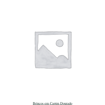
Brincos em Capim Dourado