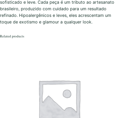
D
sofisticado e leve. Cada peça é um tributo ao artesanato
o
brasileiro, produzido com cuidado para um resultado
u
refinado. Hipoalergênicos e leves, eles acrescentam um
r
toque de exotismo e glamour a qualquer look.
a
d
Related products
o
q
u
a
n
t
i
t
y