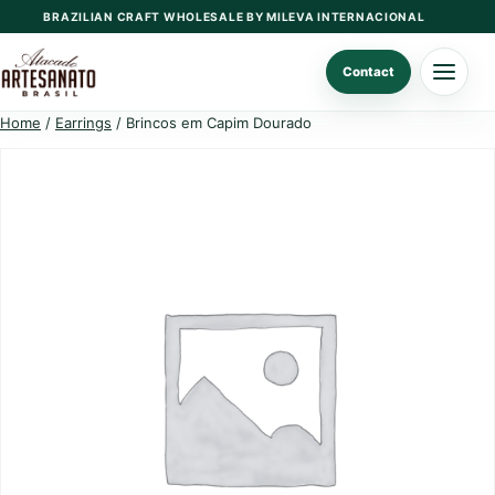
Skip
BRAZILIAN CRAFT WHOLESALE BY MILEVA INTERNACIONAL
to
content
Contact
Home
/
Earrings
/ Brincos em Capim Dourado