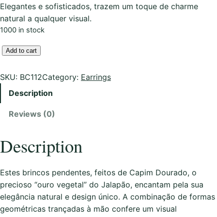
Elegantes e sofisticados, trazem um toque de charme
natural a qualquer visual.
1000 in stock
B
Add to cart
r
i
SKU:
BC112
Category:
Earrings
n
Description
c
o
Reviews (0)
s
e
Description
m
C
a
Estes brincos pendentes, feitos de Capim Dourado, o
p
precioso “ouro vegetal” do Jalapão, encantam pela sua
i
elegância natural e design único. A combinação de formas
m
geométricas trançadas à mão confere um visual