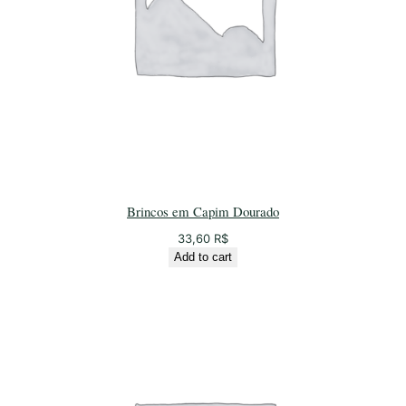
Brincos em Capim Dourado
33,60
R$
Add to cart