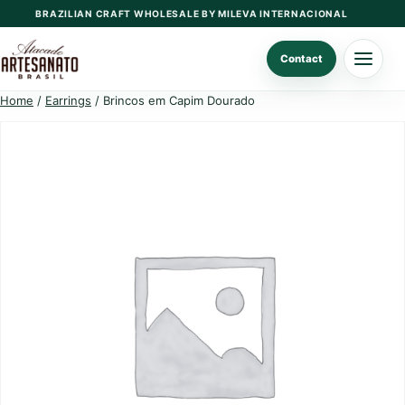
Skip
BRAZILIAN CRAFT WHOLESALE BY MILEVA INTERNACIONAL
to
content
Contact
Home
/
Earrings
/ Brincos em Capim Dourado