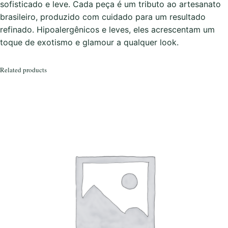
D
sofisticado e leve. Cada peça é um tributo ao artesanato
o
brasileiro, produzido com cuidado para um resultado
u
refinado. Hipoalergênicos e leves, eles acrescentam um
r
toque de exotismo e glamour a qualquer look.
a
d
Related products
o
q
u
a
n
t
i
t
y