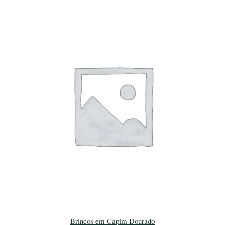
Brincos em Capim Dourado