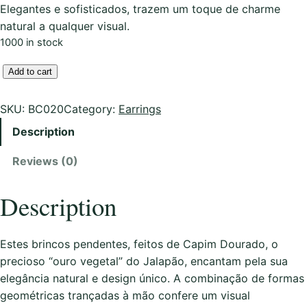
Elegantes e sofisticados, trazem um toque de charme
natural a qualquer visual.
1000 in stock
B
Add to cart
r
i
SKU:
BC020
Category:
Earrings
n
Description
c
o
Reviews (0)
s
e
Description
m
C
a
Estes brincos pendentes, feitos de Capim Dourado, o
p
precioso “ouro vegetal” do Jalapão, encantam pela sua
i
elegância natural e design único. A combinação de formas
m
geométricas trançadas à mão confere um visual