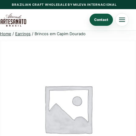
Skip
BRAZILIAN CRAFT WHOLESALE BY MILEVA INTERNACIONAL
to
content
Contact
Home
/
Earrings
/ Brincos em Capim Dourado