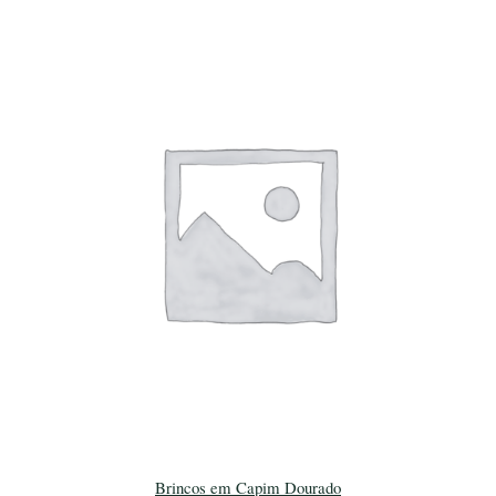
Brincos em Capim Dourado