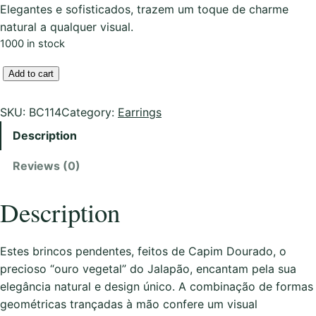
Elegantes e sofisticados, trazem um toque de charme
natural a qualquer visual.
1000 in stock
B
Add to cart
r
i
SKU:
BC114
Category:
Earrings
n
Description
c
o
Reviews (0)
s
e
Description
m
C
a
Estes brincos pendentes, feitos de Capim Dourado, o
p
precioso “ouro vegetal” do Jalapão, encantam pela sua
i
elegância natural e design único. A combinação de formas
m
geométricas trançadas à mão confere um visual