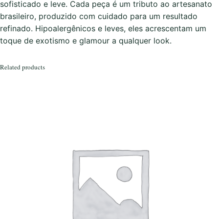
D
sofisticado e leve. Cada peça é um tributo ao artesanato
o
brasileiro, produzido com cuidado para um resultado
u
refinado. Hipoalergênicos e leves, eles acrescentam um
r
toque de exotismo e glamour a qualquer look.
a
d
Related products
o
q
u
a
n
t
i
t
y