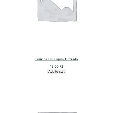
Brincos em Capim Dourado
42,00
R$
Add to cart