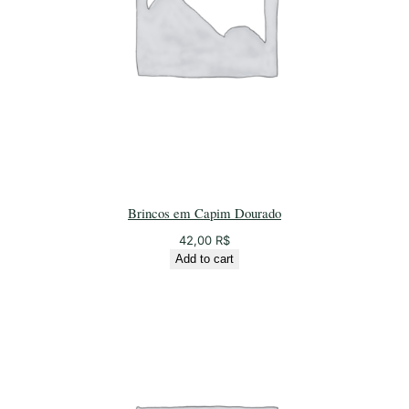
Brincos em Capim Dourado
42,00
R$
Add to cart