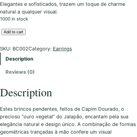
Elegantes e sofisticados, trazem um toque de charme
natural a qualquer visual.
1000 in stock
B
Add to cart
r
i
SKU:
BC002
Category:
Earrings
n
Description
c
o
Reviews (0)
s
e
Description
m
C
a
Estes brincos pendentes, feitos de Capim Dourado, o
p
precioso “ouro vegetal” do Jalapão, encantam pela sua
i
elegância natural e design único. A combinação de formas
m
geométricas trançadas à mão confere um visual