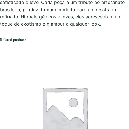
D
sofisticado e leve. Cada peça é um tributo ao artesanato
o
brasileiro, produzido com cuidado para um resultado
u
refinado. Hipoalergênicos e leves, eles acrescentam um
r
toque de exotismo e glamour a qualquer look.
a
d
Related products
o
q
u
a
n
t
i
t
y