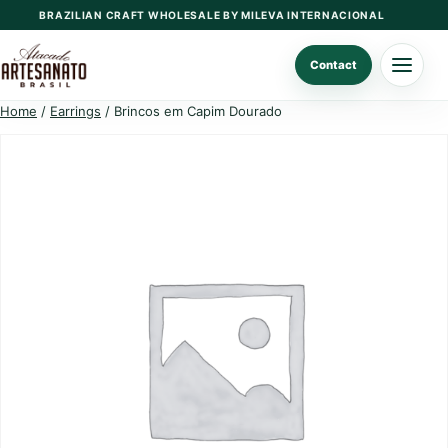
Skip
BRAZILIAN CRAFT WHOLESALE BY MILEVA INTERNACIONAL
to
content
Contact
Home
/
Earrings
/ Brincos em Capim Dourado