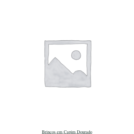
Brincos em Capim Dourado