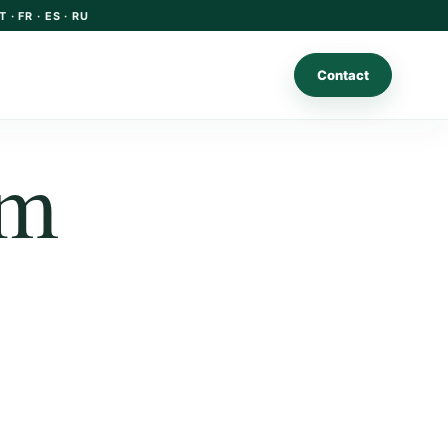
T · FR · ES · RU
Contact
em