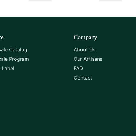
t
y
re
Company
ale Catalog
About Us
sale Program
Our Artisans
e Label
FAQ
Contact