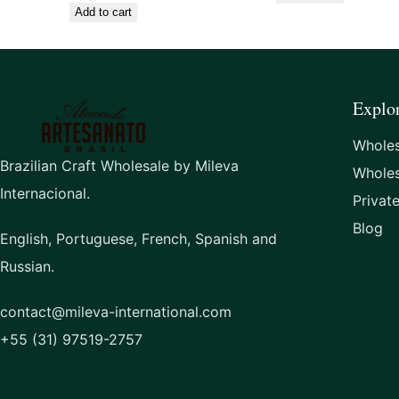
Add to cart
Explo
Wholes
Brazilian Craft Wholesale by Mileva
Whole
Internacional.
Privat
Blog
English, Portuguese, French, Spanish and
Russian.
contact@mileva-international.com
+55 (31) 97519-2757