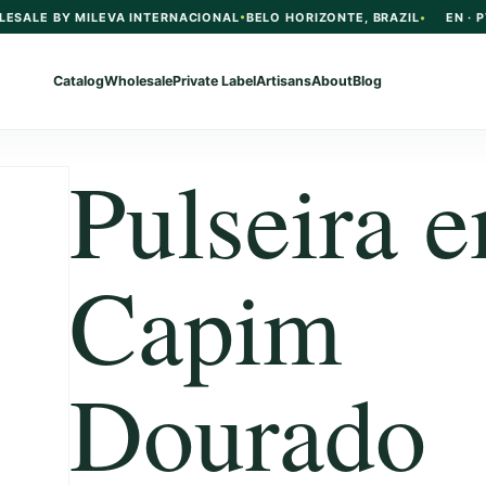
LESALE BY MILEVA INTERNACIONAL
BELO HORIZONTE, BRAZIL
EN · P
Catalog
Wholesale
Private Label
Artisans
About
Blog
Pulseira 
Capim
Dourado