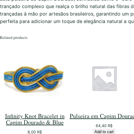
trançado complexo que realça o brilho natural das fibras 
trançadas à mão por artesãos brasileiros, garantindo um p
perfeita para adicionar um toque de elegância natural a qu
Related products
Infinity Knot Bracelet in
Pulseira em Capim Doura
Capim Dourado & Blue
64,40
R$
8,00
R$
Add to cart