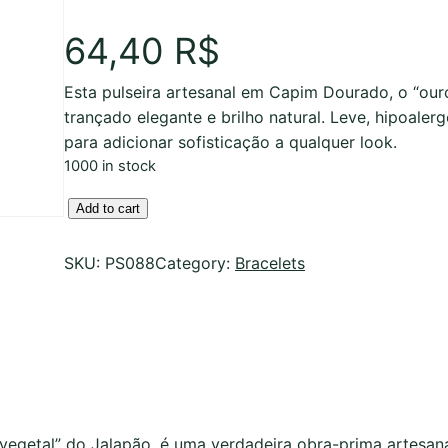
64,40
R$
Esta pulseira artesanal em Capim Dourado, o “our
trançado elegante e brilho natural. Leve, hipoalerg
para adicionar sofisticação a qualquer look.
1000 in stock
P
Add to cart
u
l
SKU:
PS088
Category:
Bracelets
s
e
i
r
a
e
m
vegetal” do Jalapão, é uma verdadeira obra-prima artesa