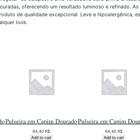
C
douradas, oferecendo um resultado luminoso e refinado. As
a
roduto de qualidade excepcional. Leve e hipoalergênica, es
p
alquer look.
i
m
D
o
u
r
a
d
o
q
u
a
do
Pulseira em Capim Dourado
Pulseira em Capim Dou
n
t
64,40
R$
64,40
R$
i
Add to cart
Add to cart