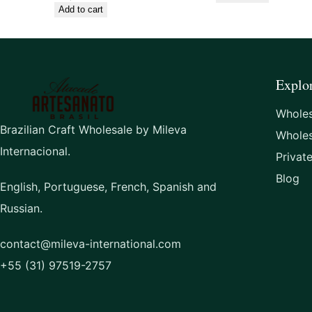
Add to cart
Explo
Wholes
Brazilian Craft Wholesale by Mileva
Whole
Internacional.
Privat
Blog
English, Portuguese, French, Spanish and
Russian.
contact@mileva-international.com
+55 (31) 97519-2757