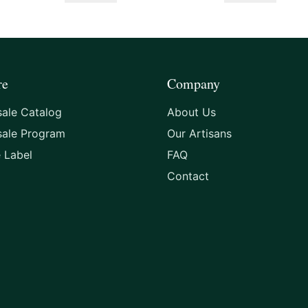
t
y
re
Company
ale Catalog
About Us
sale Program
Our Artisans
e Label
FAQ
Contact