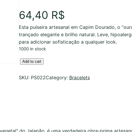
64,40
R$
Esta pulseira artesanal em Capim Dourado, o “our
trançado elegante e brilho natural. Leve, hipoalerg
para adicionar sofisticação a qualquer look.
1000 in stock
P
Add to cart
u
l
SKU:
PS022
Category:
Bracelets
s
e
i
r
a
e
m
vegetal” do Jalapão, é uma verdadeira obra-prima artesa